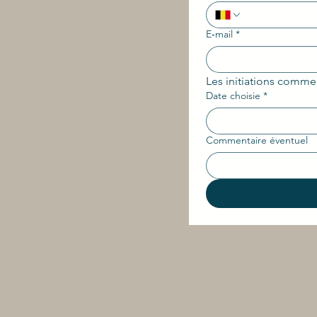
E‑mail
*
Les initiations comme
Date choisie
*
Commentaire éventuel